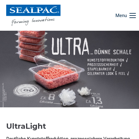
Menu
UltraLight